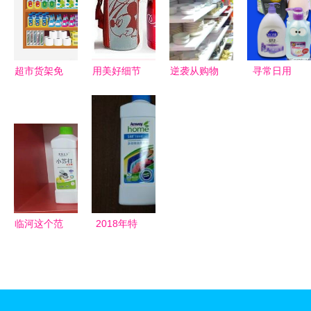
品厂侧记
心倡导者
雪条模制冰
盒 厂家直
供 汇盛佳
日用品
超市货架免
用美好细节
逆袭从购物
寻常日用
抠素材精选
装点家常
开始！墨尔
品，不寻常
解锁日常货
个性化家居
本最全日韩
的生活温度
架与PNG利
日用品的选
专门店探店
器
择之道
全攻略
临河这个范
2018年特
围内的居民
殊日用品价
赶紧看！闲
格走势与批
置烟花爆竹
发市场分析
可换礼品日
深挖第三页