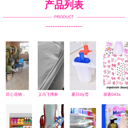
产品列表
PRODUCT
----------------
匠心造物，
义乌飞博家
夏日diy雪
探索043a
溢彩生活
居 从“小商
糕冰激凌模
日用品的科
——永康市
品”到“品质
具 自制冰
技变革与生
溢彩家居用
生活”的贴
棍冰模冰格
活美学