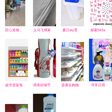
匠心造物，
义乌飞博家
夏日diy雪
探索043a
溢彩生活
居 从“小商
糕冰激凌模
日用品的科
——永康市
品”到“品质
具 自制冰
技变革与生
溢彩家居用
生活”的贴
棍冰模冰格
活美学
品厂侧记
心倡导者
雪条模制冰
盒 厂家直
供 汇盛佳
日用品
超市货架免
用美好细节
逆袭从购物
寻常日用
抠素材精选
装点家常
开始！墨尔
品，不寻常
解锁日常货
个性化家居
本最全日韩
的生活温度
架与PNG利
日用品的选
专门店探店