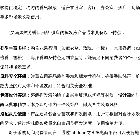
够提供稳定、均匀的香气释放，适合在卧室、客厅、办公室、酒店、商场
等多种场景长期使用。
“义乌炫炫芳香日用品”供应的挥发液产品通常具备以下特点：
香型丰富多样
：涵盖花果香调（如薰衣草、玫瑰、柠檬）、木质香调（如
檀香、雪松）、海洋香调及特色定制香型等，能满足不同消费者的个性化
偏好和场景需求。
原料安全环保
：注重选用高品质的香精和挥发性溶剂，确保香味纯正、扩
散力强的对人体和环境友好，符合相关安全标准。
包装设计美观
：盛装挥发液的瓶子常采用玻璃或陶瓷等材质，设计简约时
尚或典雅精致，本身即可作为一件装饰品，融入各类装修风格。
搭配灵活便捷
：产品通常包含香薰液和挥发藤条，用户可根据对香味浓淡
的需求，通过增减藤条数量来自由调节挥发速度，使用简单方便。
对于采购商和消费者而言，通过“ebdoor”等B2B电商平台可以便捷地