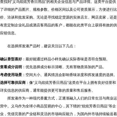
查找到“义乌炫炫芳香日用品”的相关企业信息与产品详情。这类平台提供
了详细的产品图片、规格参数、价格区间以及公司资质展示，方便进行比
价、洽谈和批发采购。无论是寻找稳定货源的实体店主、网店卖家，还是
有意定制企业礼品或酒店客用品的客户，都能在此类平台上获得有效的供
应链信息。
在选择挥发液产品时，建议关注以下几点：
确认香型喜好
：最好能通过样品小样先确认实际香味是否符合预期。
查看成分说明
：优先选择成分标示清晰、无有害物质添加的产品。
考虑使用场景
：空间大小、通风情况会影响香味浓度和挥发速度的选择。
选择可靠供应商
：像“义乌炫炫芳香日用品”这类在平台上拥有良好信誉和
详实信息的供应商，通常能提供更可靠的质量和售后服务。
挥发液作为一种现代香薰方式，正逐渐融入人们的日常生活与商业运
营中。义乌作为全球小商品贸易的中心，其下辖的“炫炫芳香日用品”等企
业，凭借完善的产业链和灵活的市场响应能力，为国内外市场持续输送着