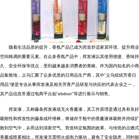
随着生活品质的提升，香氛产品已成为营造舒适家居环境、提升商业
空间格调的重要元素。在众多香氛产品中，挥发液以其使用便捷、香味持
久、安全环保等优点，受到越来越多消费者的青睐。作为国内知名的小商
品集散地，义乌汇聚了众多优质的日用品生产商，其中“义乌炫炫芳香日
用品”便是专业从事挥发液及相关芳香产品研发与供应的代表企业之一，
其产品信息常通过电商平台如“ebdoor”等进行展示与销售。
挥发液，又称藤条挥发液或无火香薰液，其工作原理是通过具有良好
吸附性和挥发性的藤条或纤维棒，将储存于瓶中的香薰液体吸附并持续扩
散到空气中，从而达到清新空气、营造特定氛围的效果。与传统的点燃式
香薰或喷雾相比，挥发液无需明火或电力驱动，避免了安全隐患，同时能